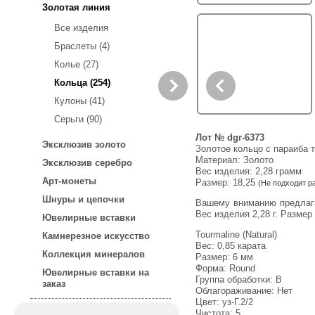
Золотая линия
Все изделия
Браслеты (4)
Колье (27)
Кольца (254)
Кулоны (41)
Серьги (90)
Лот № dgr-6373
Эксклюзив золото
Золотое кольцо с параиба 
Материал: Золото
Эксклюзив серебро
Вес изделия:
2,28 грамм
Арт-монеты
Размер: 18,25
(Не подходит р
Шнуры и цепочки
Вашему вниманию предлагается кольцо из желтого золота 585 пробы c параиба турмалином! Площадка 5 мм, высота 4 мм.
Вес изделия 2,28 г. Разме
Ювелирные вставки
Tourmaline (Natural)
Камнерезное искусство
Вес: 0,85 карата
Коллекция минералов
Размер: 6 мм
Форма: Round
Ювелирные вставки на
Группа обработки: В
заказ
Облагораживание: Нет
Цвет: уз-Г.2/2
Чистота: 5