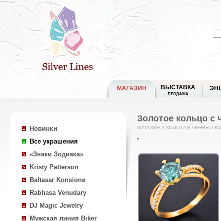
ВЫСТАВКА
МАГАЗИН
ЭН
ПРОДАЖА
Золотое кольцо с 
Новинки
МАГАЗИН
//
ЗОЛОТАЯ ЛИНИЯ
//
К
Все украшения
«Знаки Зодиака»
Kristy Patterson
Baltasar Konsione
Rabhasa Venudary
DJ Magic Jewelry
Мужская линия Biker