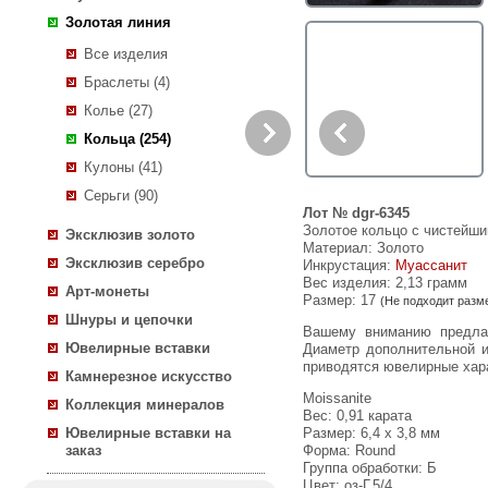
Золотая линия
Все изделия
Браслеты (4)
Колье (27)
Кольца (254)
Кулоны (41)
Серьги (90)
Лот № dgr-6345
Золотое кольцо с чистейши
Эксклюзив золото
Материал: Золото
Эксклюзив серебро
Инкрустация:
Муассанит
Вес изделия:
2,13 грамм
Арт-монеты
Размер: 17
(Не подходит разм
Шнуры и цепочки
Вашему вниманию предлагается кольцо из желтого золота 585 пробы c чистейшим зеленовато-голубым муассанитами!
Ювелирные вставки
Диаметр дополнительной и
приводятся ювелирные хара
Камнерезное искусство
Moissanite
Коллекция минералов
Вес: 0,91 карата
Ювелирные вставки на
Размер: 6,4 х 3,8 мм
заказ
Форма: Round
Группа обработки: Б
Цвет: оз-Г.5/4