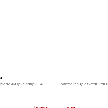
й
 уральским демантоидом 0,47
Золотое кольцо с чистейшими я
Нравится
Твитнуть