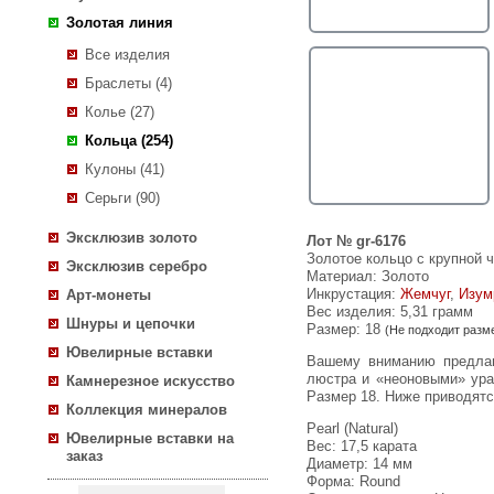
Золотая линия
Все изделия
Браслеты (4)
Колье (27)
Кольца (254)
Кулоны (41)
Серьги (90)
Эксклюзив золото
Лот № gr-6176
Золотое кольцо с крупной 
Эксклюзив серебро
Материал: Золото
Инкрустация:
Жемчуг
,
Изум
Арт-монеты
Вес изделия:
5,31 грамм
Шнуры и цепочки
Размер: 18
(Не подходит разм
Ювелирные вставки
Вашему вниманию предлагается кольцо из желтого золота 585 пробы c крупной черной морской жемчужиной титанового
люстра и «неоновыми» ура
Камнерезное искусство
Размер 18. Ниже приводятс
Коллекция минералов
Pearl (Natural)
Ювелирные вставки на
Вес: 17,5 карата
заказ
Диаметр: 14 мм
Форма: Round