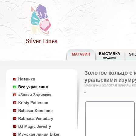
ВЫСТАВКА
МАГАЗИН
ЭН
ПРОДАЖА
Золотое кольцо с 
уральскими изумр
Новинки
МАГАЗИН
//
ЗОЛОТАЯ ЛИНИЯ
//
К
Все украшения
«Знаки Зодиака»
Kristy Patterson
Baltasar Konsione
Rabhasa Venudary
DJ Magic Jewelry
Мужская линия Biker