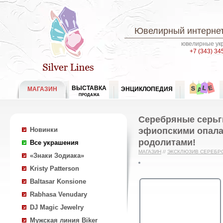
Ювелирный интернет
ювелирные укр
+7 (343) 34
ВЫСТАВКА
МАГАЗИН
ЭНЦИКЛОПЕДИЯ
ПРОДАЖА
Серебряные серьг
эфиопскими опала
Новинки
родолитами!
Все украшения
МАГАЗИН
//
ЭКСКЛЮЗИВ СЕРЕБР
«Знаки Зодиака»
Kristy Patterson
Baltasar Konsione
Rabhasa Venudary
DJ Magic Jewelry
Мужская линия Biker