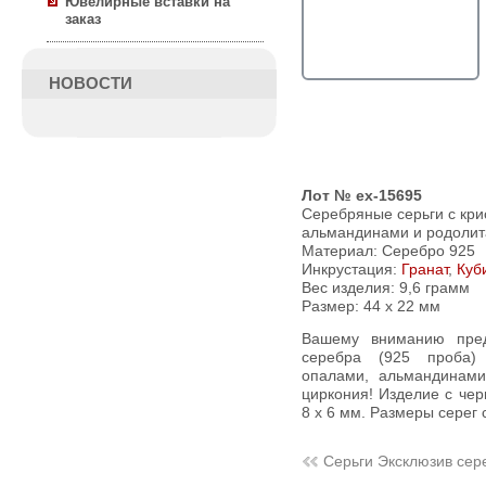
Ювелирные вставки на
заказ
НОВОСТИ
Лот № ex-15695
Серебряные серьги с кр
альмандинами и родолит
Материал: Серебро 925
Инкрустация:
Гранат
,
Куб
Вес изделия:
9,6 грамм
Размер: 44 х 22 мм
Вашему вниманию предлагаются серьги из стерлингового
серебра (925 проба)
опалами, альмандинами
циркония! Изделие с чер
8 х 6 мм. Размеры серег с
Серьги Эксклюзив сер