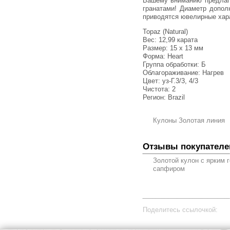
Вашему вниманию предлагается кулон из желтого золота 585 пробы с ярким голубым топазом редкой огранки и цаворитами
гранатами! Диаметр допол
приводятся ювелирные хара
Topaz (Natural)
Вес: 12,99 карата
Размер: 15 х 13 мм
Форма: Heart
Группа обработки: Б
Облагораживание: Нагрев
Цвет: уз-Г.3/3, 4/3
Чистота: 2
Регион: Brazil
Кулоны Золотая линия
Отзывы покупателе
Золотой кулон с ярким 
сапфиром
Поделитесь ссылочкой: