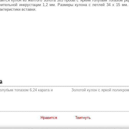
нительной инкрустации 1,2 мм. Размеры кулона с петлей 34 х 15 мм.
ктеристики вставки.
й
голубым топазом 6,24 карата и
Золотой кулон с яркой полихро
Нравится
Твитнуть