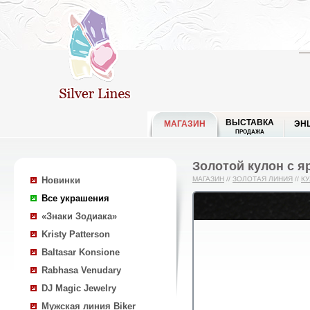
ВЫСТАВКА
МАГАЗИН
ЭН
ПРОДАЖА
Золотой кулон с я
Новинки
МАГАЗИН
//
ЗОЛОТАЯ ЛИНИЯ
//
К
Все украшения
«Знаки Зодиака»
Kristy Patterson
Baltasar Konsione
Rabhasa Venudary
DJ Magic Jewelry
Мужская линия Biker