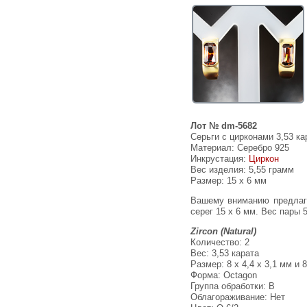
Лот № dm-5682
Серьги с цирконами 3,53 ка
Материал: Серебро 925
Инкрустация:
Циркон
Вес изделия:
5,55 грамм
Размер: 15 х 6 мм
Вашему вниманию предлагаются серьги из стерлингового серебра (925 проба) с цирконами! Изделие позолочено. Площадка
серег 15 х 6 мм. Вес пары 
Zircon (Natural)
Количество: 2
Вес: 3,53 карата
Размер: 8 х 4,4 х 3,1 мм и 8
Форма: Octagon
Группа обработки: В
Облагораживание: Нет