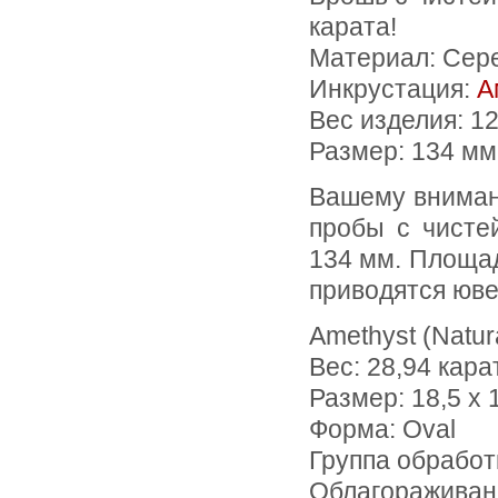
карата!
Материал: Сер
Инкрустация:
А
Вес изделия:
12
Размер: 134 мм
Вашему вниманию предлагается брошь из желтого золота 585
пробы с чисте
134 мм. Площадк
приводятся юве
Amethyst (Natur
Вес: 28,94 кара
Размер: 18,5 х 
Форма: Oval
Группа обработ
Облагораживан