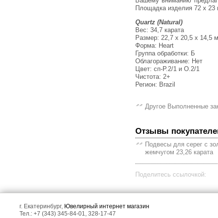
Вашему вниманию предлагается булавка-брошь из стерлингового серебра (925 проба) с розовым кварцем лазерной огранки!
Площадка изделия 72 х 23 
Quartz (Natural)
Вес: 34,7 карата
Размер: 22,7 х 20,5 х 14,5 
Форма: Heart
Группа обработки: Б
Облагораживание: Нет
Цвет: сп-Р.2/1 и О.2/1
Чистота: 2+
Регион: Brazil
Другое Выполненные за
Отзывы покупателе
Подвесы для серег с з
жемчугом 23,26 карата
Поделитесь ссылочкой:
г. Екатеринбург,
Ювелирный интернет магазин
Тел.: +7 (343) 345-84-01, 328-17-47