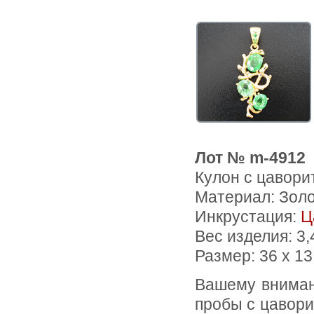
Лот № m-4912
Кулон с цавори
Материал: Зол
Инкрустация:
Ц
Вес изделия:
3,
Размер: 36 х 1
Вашему вниманию предлагается кулон из желтого золота 585
пробы с цавори