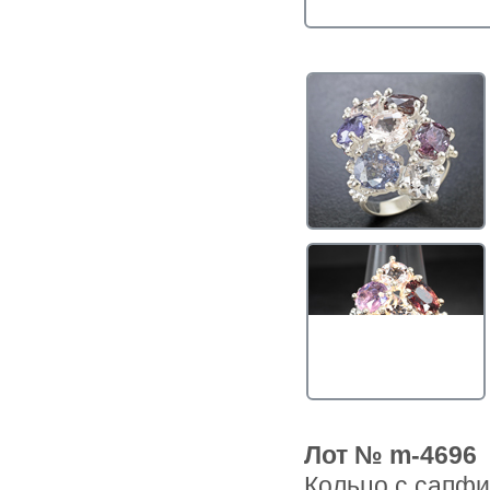
Лот № m-4696
Кольцо с сапфи