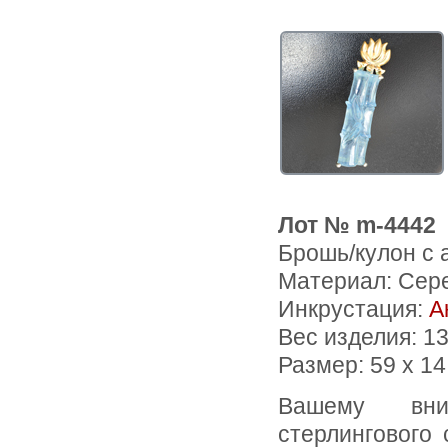
Лот № m-4442
Брошь/кулон с 
Материал: Сер
Инкрустация:
А
Вес изделия:
13
Размер: 59 х 1
Вашему вниманию предлагается брошь/кулон из
стерлингового